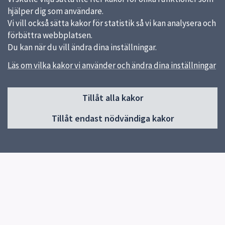
hjälper dig som användare.
Vi vill också sätta kakor för statistik så vi kan analysera och
förbättra webbplatsen.
Du kan när du vill ändra dina inställningar.
Läs om vilka kakor vi använder och ändra dina inställningar
Sidfot
Tillåt alla kakor
Huvudmeny
Tillåt endast nödvändiga kakor
Start
Om skolan
För elever och vårdnadshavare
Klasser och mentorer
Elevhälsa
Kontakt
Snabblänkar