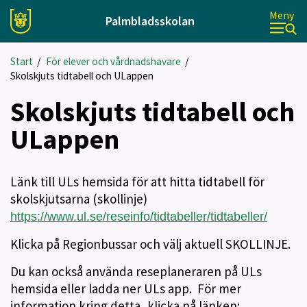
Meny
Palmbladsskolan
Start
/
För elever och vårdnadshavare
/
Skolskjuts tidtabell och ULappen
Skolskjuts tidtabell och
ULappen
Länk till ULs hemsida för att hitta tidtabell för
skolskjutsarna (skollinje)
https://www.ul.se/reseinfo/tidtabeller/tidtabeller/
Klicka på Regionbussar och välj aktuell SKOLLINJE.
Du kan också använda reseplaneraren på ULs
hemsida eller ladda ner ULs app. För mer
information kring detta, klicka på länken: