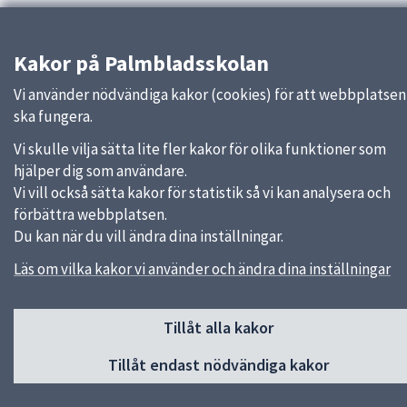
Kakor på Palmbladsskolan
Vi använder nödvändiga kakor (cookies) för att webbplatsen
ska fungera.
Sidfot
Vi skulle vilja sätta lite fler kakor för olika funktioner som
hjälper dig som användare.
Huvudmeny
Vi vill också sätta kakor för statistik så vi kan analysera och
Start
förbättra webbplatsen.
Om skolan
Du kan när du vill ändra dina inställningar.
För elever och vårdnadshavare
Läs om vilka kakor vi använder och ändra dina inställningar
Klasser och mentorer
Elevhälsa
Kontakt
Tillåt alla kakor
Tillåt endast nödvändiga kakor
Snabblänkar